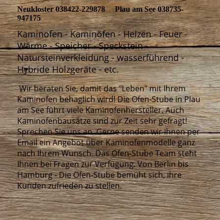
Neukloster 038422-229878 Plau am See 038735-
947175
Kaminofen - Kaminöfen - Heizen - Feuer -
Wärme - Speicher - Speckstein -
Natursteinverkleidung - wasserführend -
Hybride Holzgeräte - etc.
Wir beraten Sie, damit das "Leben" mit Ihrem
Kaminofen behaglich wird! Die Ofen-Stube in Plau
am See führt viele Kaminofenhersteller. Auch
Kaminofenbausätze sind zur Zeit sehr gefragt!
Sprechen Sie uns an. Gerne senden wir Ihnen per
Email ein Angebot über Kaminofenmodelle ganz
nach Ihrem Wunsch. Das Ofen-Stube Team steht
Ihnen bei Fragen zur Verfügung. Von Berlin bis
Hamburg - Die Ofen-Stube bemüht sich, ihre
Kunden zufrieden zu stellen.