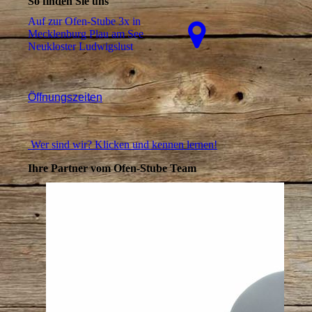
So finden Sie uns
Auf zur Ofen-Stube 3x in
Mecklenburg Plau am See
Neukloster Ludwigslust
Öffnungszeiten
Wer sind wir? Klicken und kennen lernen!
Ihre Partner vom Ofen-Stube Team