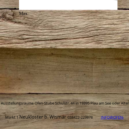
Max
Ausstellungsräume Ofen-Stube Schulstr. 44 in 19395 Plau am See oder Alter
Neukloster b. Wismar
Markt 1
038422-229878
INFO@OFEN-